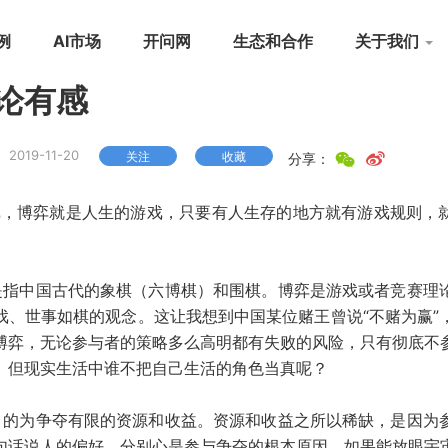
例
AI市场
开问网
生态和合作
关于我们
论有感
2019-11-20
关注
收藏
分享：
戏，博弈就是人生的游戏，只要有人生存的地方就有游戏规则，
是指中国古代的象棋（六博棋）和围棋。博弈是游戏或者竞赛理
戏、世事如棋的观念。这让我想到中国某位赌王曾说“不赌为赢”
博弈，无论参与者的策略多么高明都有失败的风险，只有彻底不
。但现实生活中谁不把自己生活的角色当真呢？
目的为争夺有限的资源和收益。资源和收益之所以稀缺，是因为
句话说人的偏好、分别心是参与争夺的根本原因。如果能放眼宇