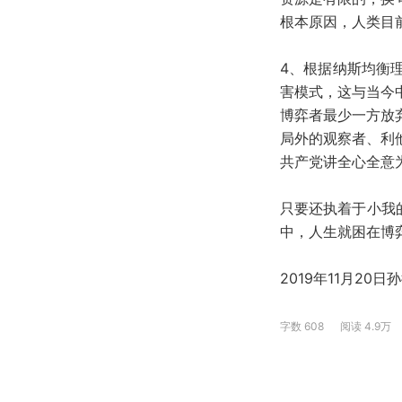
根本原因，人类目
4、根据纳斯均衡
害模式，这与当今
博弈者最少一方放
局外的观察者、利
共产党讲全心全意
只要还执着于小我
中，人生就困在博
2019年11月20日
字数
608
阅读
4.9万