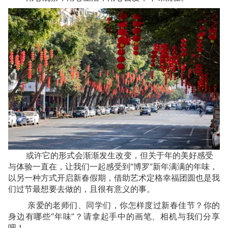
或许它的形式会渐渐发生改变，但关于年的美好感受
与体验一直在，让我们一起感受到“博罗”新年满满的年味，
以另一种方式开启新春假期，借助艺术定格幸福团圆也是我
们过节最想要去做的，且很有意义的事。
亲爱的老师们、同学们，你怎样度过新春佳节？你的
身边有哪些“年味”？请拿起手中的画笔、相机与我们分享
吧！