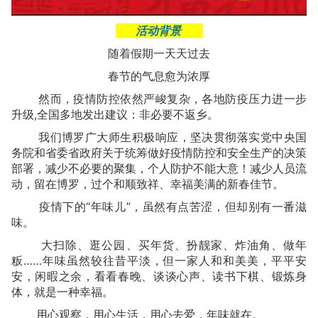
活动背景
随着假期一天天过去
春节的气息愈为浓厚
然而，疫情防控依然严峻复杂，各地防疫压力进一步
升级,全国多地发出建议：非必要不返乡。
我们博罗广大师生积极响应，坚决贯彻落实党中央国
务院和省委省政府关于统筹做好疫情防控和安全生产的决策
部署，减少不必要的聚集，个人防护不能大意！减少人员流
动，留在博罗，过个和顺致祥、幸福美满的新春佳节。
疫情下的“年味儿”，虽然有点苦涩，但却别有一番滋
味。
大扫除、逛公园、买年货、扮靓家、炸油角、做年
粄……年味虽然较往昔平淡，但一家人和和美美，平平安
安，闲暇之余，看看春晚、谈谈心声、读书下棋、锻炼身
体，就是一种幸福。
用心观察，用心生活，用心去爱，年味就在。